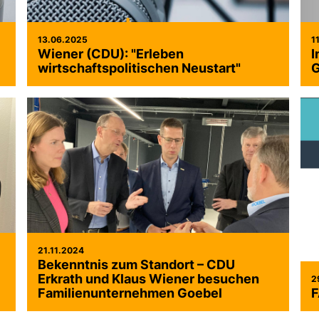
13.06.2025
1
Wiener (CDU): "Erleben
I
wirtschaftspolitischen Neustart"
G
21.11.2024
Bekenntnis zum Standort – CDU
Erkrath und Klaus Wiener besuchen
2
Familienunternehmen Goebel
F