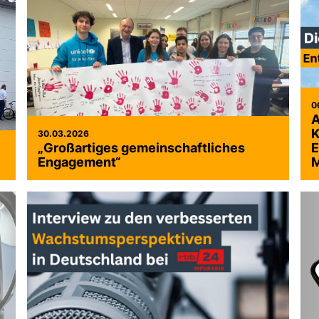
0
A
K
30.03.2026
Großartiges gemeinschaftliches
E
Engagement“
M