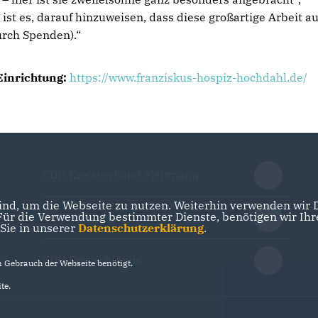
 ist es, darauf hinzuweisen, dass diese großartige Arbeit a
urch Spenden).“
Einrichtung:
https://www.franziskus-hospiz-hochdahl.de/
CDU Kreisverband Mettmann
nd, um die Webseite zu nutzen. Weiterhin verwenden wir Di
r die Verwendung bestimmter Dienste, benötigen wir Ihre 
CDU NRW
 Sie in unserer
Datenschutzerklärung
.
CDU Deutschlands
Gebrauch der Webseite benötigt.
te.