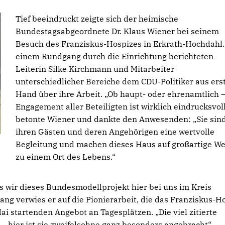
Tief beeindruckt zeigte sich der heimische
Bundestagsabgeordnete Dr. Klaus Wiener bei seinem
Besuch des Franziskus-Hospizes in Erkrath-Hochdahl.
einem Rundgang durch die Einrichtung berichteten
Leiterin Silke Kirchmann und Mitarbeiter
unterschiedlicher Bereiche dem CDU-Politiker aus ers
Hand über ihre Arbeit. „Ob haupt- oder ehrenamtlich 
Engagement aller Beteiligten ist wirklich eindrucksvoll
betonte Wiener und dankte den Anwesenden: „Sie sin
ihren Gästen und deren Angehörigen eine wertvolle
Begleitung und machen dieses Haus auf großartige We
zu einem Ort des Lebens.“
ass wir dieses Bundesmodellprojekt hier bei uns im Kreis
 verwies er auf die Pionierarbeit, die das Franziskus-H
ai startenden Angebot an Tagesplätzen. „Die viel zitierte
– hier ist sie zweifelsohne ganz besonders angebracht“,