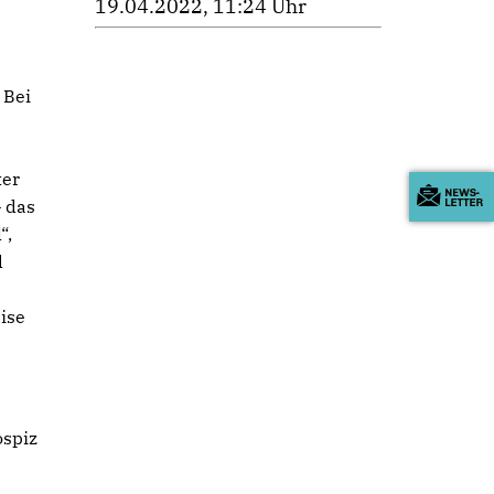
19.04.2022, 11:24 Uhr
 Bei
ter
– das
“,
d
ise
ospiz