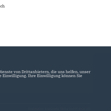
uch
enste von Drittanbietern, die uns helfen, unser
Einwilligung. Ihre Einwilligung können Sie
Realisation: Sharkness Media GmbH & Co. KG