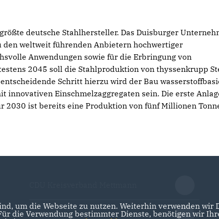
 größte deutsche Stahlhersteller. Das Duisburger Unterne
u den weltweit führenden Anbietern hochwertiger
chsvolle Anwendungen sowie für die Erbringung von
testens 2045 soll die Stahlproduktion von thyssenkrupp St
 entscheidende Schritt hierzu wird der Bau wasserstoffbasi
t innovativen Einschmelzaggregaten sein. Die erste Anlag
ür 2030 ist bereits eine Produktion von fünf Millionen Tonn
CDU Kreisverband Mettmann
nd, um die Webseite zu nutzen. Weiterhin verwenden wir Di
r die Verwendung bestimmter Dienste, benötigen wir Ihre 
CDU NRW