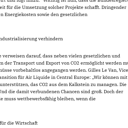
wirt und fügt hinzu: "Wichtig ist nun, dass die Bundesregie
it für die Umsetzung solcher Projekte schafft. Dringender
en Energiekosten sowie den gesetzlichen
dustrialisierung verhindern
e verweisen darauf, dass neben vielen gesetzlichen und
em der Transport und Export von CO2 ermöglicht werden m
üsse vorbehaltlos angegangen werden. Gilles Le Van, Vic
nsition für Air Liquide in Central Europe: „Wir können mit
i unterstützen, das CO2 aus dem Kalkstein zu managen. Die
t. Und die damit verbundenen Chancen sind groß. Doch der
e muss wettbewerbsfähig bleiben, wenn die
ür die Wirtschaft