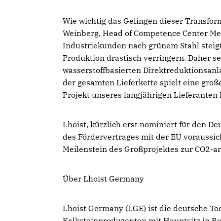
Wie wichtig das Gelingen dieser Transform
Weinberg, Head of Competence Center Met
Industriekunden nach grünem Stahl steigt
Produktion drastisch verringern. Daher se
wasserstoffbasierten Direktreduktionsan
der gesamten Lieferkette spielt eine groß
Projekt unseres langjährigen Lieferanten 
Lhoist, kürzlich erst nominiert für den D
des Fördervertrages mit der EU voraussic
Meilenstein des Großprojektes zur CO2-a
Über Lhoist Germany
Lhoist Germany (LGE) ist die deutsche Toc
Kalksteinproduzenten mit Hauptsitz in Be