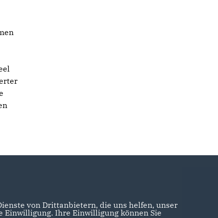
hmen
eel
erter
e
en
enste von Drittanbietern, die uns helfen, unser
Einwilligung. Ihre Einwilligung können Sie