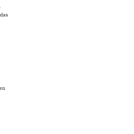
e
 das
ten