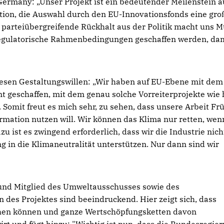
Germany: „Unser Projekt ist ein bedeutender Meilenstein a
ion, die Auswahl durch den EU-Innovationsfonds eine gro
parteiübergreifende Rückhalt aus der Politik macht uns M
 regulatorische Rahmenbedingungen geschaffen werden, da
iesen Gestaltungswillen: „Wir haben auf EU-Ebene mit dem
 geschaffen, mit dem genau solche Vorreiterprojekte wie 
 Somit freut es mich sehr, zu sehen, dass unsere Arbeit Fr
rmation nutzen will. Wir können das Klima nur retten, wen
ist es zwingend erforderlich, dass wir die Industrie nich
 in die Klimaneutralität unterstützen. Nur dann sind wir
und Mitglied des Umweltausschusses sowie des
 des Projektes sind beeindruckend. Hier zeigt sich, dass
hen können und ganze Wertschöpfungsketten davon