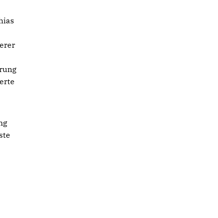
hias
erer
erung
erte
ng
ste