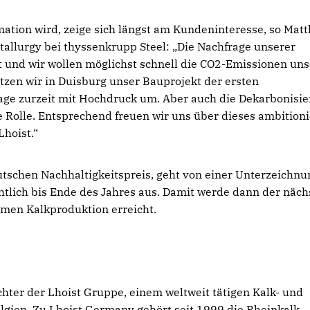
ation wird, zeige sich längst am Kundeninteresse, so Matt
allurgy bei thyssenkrupp Steel: „Die Nachfrage unserer
 und wir wollen möglichst schnell die CO2-Emissionen uns
tzen wir in Duisburg unser Bauprojekt der ersten
lage zurzeit mit Hochdruck um. Aber auch die Dekarbonisi
e Rolle. Entsprechend freuen wir uns über dieses ambitioni
Lhoist.“
eutschen Nachhaltigkeitspreis, geht von einer Unterzeichnu
htlich bis Ende des Jahres aus. Damit werde dann der näch
rmen Kalkproduktion erreicht.
hter der Lhoist Gruppe, einem weltweit tätigen Kalk- und
lgien. Zu Lhoist Germany gehört seit 1999 die Rheinkalk