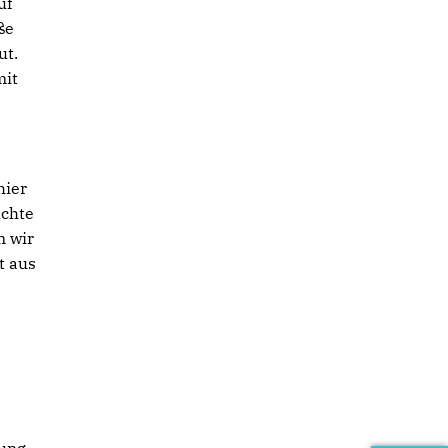
uf
ße
ut.
mit
hier
üchte
n wir
t aus