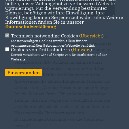
helfen, unser Webangebot zu verbessern (Website-
Optmierung). Für die Verwendung bestimmter
Dienste, benötigen wir Ihre Einwilligung. Ihre
Einwilligung können Sie jederzeit widerrufen. Weitere
Informationen finden Sie in unserer
Datenschutzerklärung
.
Technisch notwendige Cookies (
Übersicht
)
Einen gesprächsreichen Vormittag "an der Basis"
Die notwendigen Cookies werden allein für den
verbrachte der heimische Bundestagsabgeordnete
ordnungsgemäßen Gebrauch der Webseite benötigt.
Cookies von Drittanbietern (
Hinweis
)
Dr. Klaus Wiener bei der Senioren Union Monheim.
Derzeit verzichten wir auf Scripte von Drittanbietern auf der
Auf Einladung der Vorsitzenden Ursel Klomp
Webseite.
berichtete der CDU-Politiker im Rahmen eines
gemeinsamen Frühstücks aus erster Hand über
Einverstanden
seinen Start in Berlin und diskutierte mit den
Anwesenden die aktuell drängenden Themen wie
Ukraine-Krieg, Corona-Maßnahmen oder Energie-
Politik. Wieners Fazit: "Ein äußerst angenehmer
Termin, nicht nur wegen der Geselligkeit, sondern
vor allem auch deshalb, weil ich hier auf direktem
Wege wertvolle Einschätzungen und
Rückmeldungen bekomme, was die Menschen
bewegt."