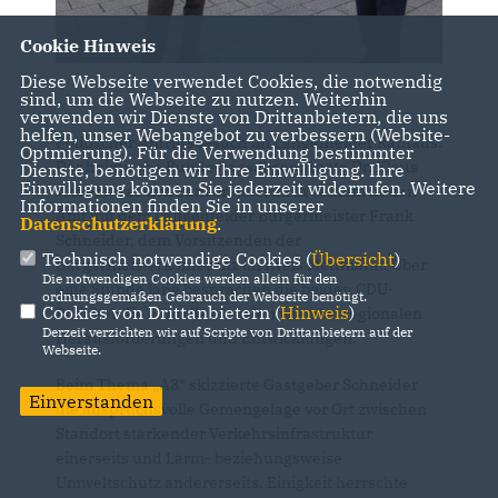
Cookie Hinweis
Diese Webseite verwendet Cookies, die notwendig
sind, um die Webseite zu nutzen. Weiterhin
verwenden wir Dienste von Drittanbietern, die uns
helfen, unser Webangebot zu verbessern (Website-
Politischer Antrittsbesuch im Langenfelder Rathaus:
Optmierung). Für die Verwendung bestimmter
Der heimische Bundestagsabgeordnete Dr. Klaus
Dienste, benötigen wir Ihre Einwilligung. Ihre
Einwilligung können Sie jederzeit widerrufen. Weitere
Wiener traf sich zum ersten Mal in seinem neuen
Informationen finden Sie in unserer
Amt mit dem Langenfelder Bürgermeister Frank
Datenschutzerklärung
.
Schneider, dem Vorsitzenden der
Technisch notwendige Cookies (
Übersicht
)
Bürgermeisterkonferenz im Kreis Mettmann. Über
Die notwendigen Cookies werden allein für den
eine Stunde lang besprachen die beiden CDU-
ordnungsgemäßen Gebrauch der Webseite benötigt.
Cookies von Drittanbietern (
Hinweis
)
Politiker die aktuellen lokalen wie überregionalen
Derzeit verzichten wir auf Scripte von Drittanbietern auf der
Herausforderungen und Entwicklungen.
Webseite.
Beim Thema „A3“ skizzierte Gastgeber Schneider
Einverstanden
die anspruchsvolle Gemengelage vor Ort zwischen
Standort stärkender Verkehrsinfrastruktur
einerseits und Lärm- beziehungsweise
Umweltschutz andererseits. Einigkeit herrschte