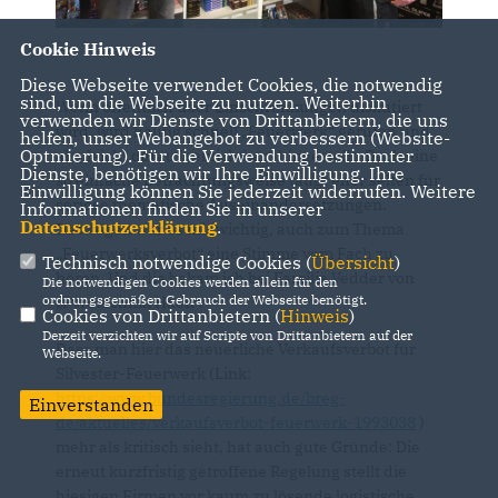
Cookie Hinweis
Diese Webseite verwendet Cookies, die notwendig
sind, um die Webseite zu nutzen. Weiterhin
Wenn öffentlich über Einschränkungen diskutiert
verwenden wir Dienste von Drittanbietern, die uns
wird, wird häufig schnell „Feuerwerk“ gerufen und
helfen, unser Webangebot zu verbessern (Website-
Optmierung). Für die Verwendung bestimmter
als „leicht darauf verzichtbar“ hingestellt. Doch eine
Dienste, benötigen wir Ihre Einwilligung. Ihre
so einfache Betrachtungsweise taugt eher selten für
Einwilligung können Sie jederzeit widerrufen. Weitere
seriöse thematische Auseinandersetzungen.
Informationen finden Sie in unserer
Datenschutzerklärung
.
Deswegen war es mir wichtig, auch zum Thema
Feuerwerksverbot“ eine Stimme vom Fach zu
Technisch notwendige Cookies (
Übersicht
)
hören. Und die bekam ich bei Familie Vedder von
Die notwendigen Cookies werden allein für den
ordnungsgemäßen Gebrauch der Webseite benötigt.
Pyrotechnik Haan“.
Cookies von Drittanbietern (
Hinweis
)
Derzeit verzichten wir auf Scripte von Drittanbietern auf der
Dass man hier das neuerliche Verkaufsverbot für
Webseite.
Silvester-Feuerwerk (Link:
https://www.bundesregierung.de/breg-
Einverstanden
de/aktuelles/verkaufsverbot-feuerwerk-1993038
)
mehr als kritisch sieht, hat auch gute Gründe: Die
erneut kurzfristig getroffene Regelung stellt die
hiesigen Firmen vor kaum zu lösende logistische,