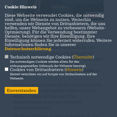
Cookie Hinweis
Diese Webseite verwendet Cookies, die notwendig
sind, um die Webseite zu nutzen. Weiterhin
verwenden wir Dienste von Drittanbietern, die uns
helfen, unser Webangebot zu verbessern (Website-
Optmierung). Für die Verwendung bestimmter
Dienste, benötigen wir Ihre Einwilligung. Ihre
Liebe Leserinnen und Leser,
Einwilligung können Sie jederzeit widerrufen. Weitere
Informationen finden Sie in unserer
die Sommerferien in NRW sind zu Ende, und
Datenschutzerklärung
.
auch im Bundestag nähert sich das Ende der
Technisch notwendige Cookies (
Übersicht
)
sitzungsfreien Zeit. Am kommenden Montag geht
Die notwendigen Cookies werden allein für den
es wieder los und dann direkt mit den
ordnungsgemäßen Gebrauch der Webseite benötigt.
Cookies von Drittanbietern (
Hinweis
)
Haushaltsberatungen. Dazu mehr im
Thema
ab
Derzeit verzichten wir auf Scripte von Drittanbietern auf der
Seite 3
.
Webseite.
Die Sommerpause habe ich sehr sinnvoll nutzen
Einverstanden
können und bin mit meinem Team und einer
starken Mannschaft aus allen CDU-
Stadtverbänden durch alle Städte des
Wahlkreises getourt.
An dieser Stelle ein großes Dankeschön an alle,