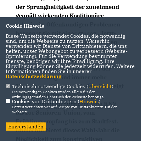
der Sprunghaftigkeit der zunehmend
gequält wirkenden Koalitionäre
schwierig. Offenkundigen Problemen
Cookie Hinweis
begegnet sie mit einer sturen „Jetzt-
Diese Webseite verwendet Cookies, die notwendig
sind, um die Webseite zu nutzen. Weiterhin
Erst-Recht“-Politik, aktuell zu sehen
verwenden wir Dienste von Drittanbietern, die uns
bei den Themen „Sucht“, „Migration“
helfen, unser Webangebot zu verbessern (Website-
Optmierung). Für die Verwendung bestimmter
und „Energie“. Ideologie statt
Dienste, benötigen wir Ihre Einwilligung. Ihre
Einwilligung können Sie jederzeit widerrufen. Weitere
Pragmatismus – mit dieser Art der
Informationen finden Sie in unserer
Datenschutzerklärung
.
Politikführung sind immer mehr
Menschen offen unzufrieden. Das zeigt
Technisch notwendige Cookies (
Übersicht
)
Die notwendigen Cookies werden allein für den
sich auch in den zahlreichen
ordnungsgemäßen Gebrauch der Webseite benötigt.
Cookies von Drittanbietern (
Hinweis
)
Diskussionen im Südkreis, vom KKV
Derzeit verzichten wir auf Scripte von Drittanbietern auf der
bis zur Senioren-Union, vom
Webseite.
Frühlingsempfang bis zum Stadtfest.
Einverstanden
Immerhin bietet dieses Wahl-Jahr die
Möglichkeit zum konstruktiven