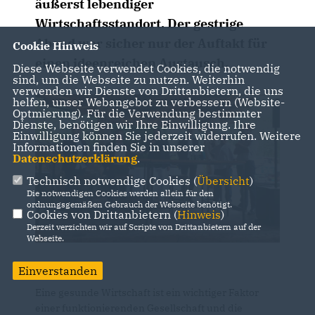
äußerst lebendiger
Wirtschaftsstandort. Der gestrige
Abend war sicher nur der Auftakt für
Cookie Hinweis
einen ideenreichen Austausch.
Diese Webseite verwendet Cookies, die notwendig
sind, um die Webseite zu nutzen. Weiterhin
verwenden wir Dienste von Drittanbietern, die uns
helfen, unser Webangebot zu verbessern (Website-
Optmierung). Für die Verwendung bestimmter
Dienste, benötigen wir Ihre Einwilligung. Ihre
Einwilligung können Sie jederzeit widerrufen. Weitere
Informationen finden Sie in unserer
Datenschutzerklärung
.
Technisch notwendige Cookies (
Übersicht
)
Die notwendigen Cookies werden allein für den
ordnungsgemäßen Gebrauch der Webseite benötigt.
Cookies von Drittanbietern (
Hinweis
)
Derzeit verzichten wir auf Scripte von Drittanbietern auf der
Webseite.
Einverstanden
Eine gesunde Wirtschaft ist ein wichtiger Faktor
einer funktionierenden Gesellschaft und die