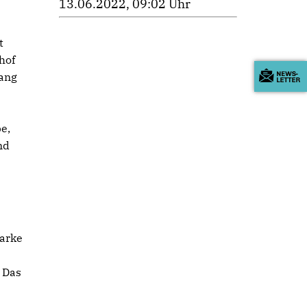
13.06.2022, 09:02 Uhr
t
hof
gang
e,
nd
tarke
 Das