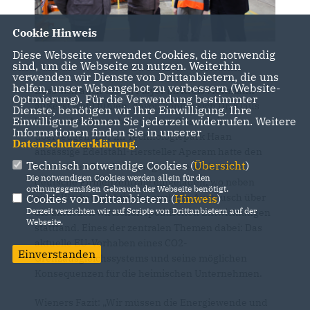
Cookie Hinweis
Diese Webseite verwendet Cookies, die notwendig
sind, um die Webseite zu nutzen. Weiterhin
verwenden wir Dienste von Drittanbietern, die uns
helfen, unser Webangebot zu verbessern (Website-
Dass sich auch Global Player im Kreis Mettmann
Optmierung). Für die Verwendung bestimmter
äußerst wohl fühlen, davon konnte sich Dr. Klaus
Dienste, benötigen wir Ihre Einwilligung. Ihre
Einwilligung können Sie jederzeit widerrufen. Weitere
Wiener bei einem besonderen Ortstermin
Informationen finden Sie in unserer
überzeugen: Der im Technologiepark Haan
Datenschutzerklärung
.
ansässige Edelstahl-Hersteller Aperam hatte den
Technisch notwendige Cookies (
Übersicht
)
heimischen Bundestagabgeordneten in seine
Die notwendigen Cookies werden allein für den
deutsche Firmenzentrale eingeladen, wo neben
ordnungsgemäßen Gebrauch der Webseite benötigt.
einer Werksbesichtigung auch ein Austausch über
Cookies von Drittanbietern (
Hinweis
)
Derzeit verzichten wir auf Scripte von Drittanbietern auf der
die aktuellen wirtschaftspolitischen Entwicklungen
Webseite.
stattfand. Eines der zentralen Themen dabei: Das
aktuelle EU-Vorhaben eines CO2-
Einverstanden
Grenzausgleichssystems und seine möglichen
Konsequenzen für die heimischen Unternehmen.
Wieners Fazit: „Wir müssen die Energiewende und